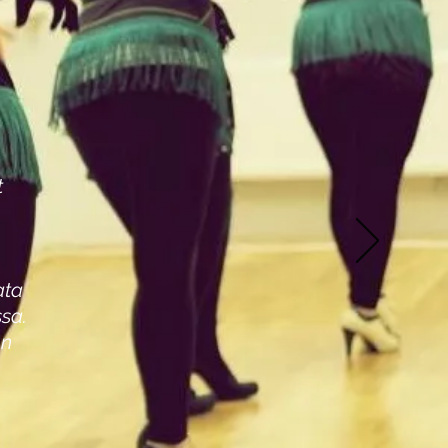
t
ata
ssa.
en