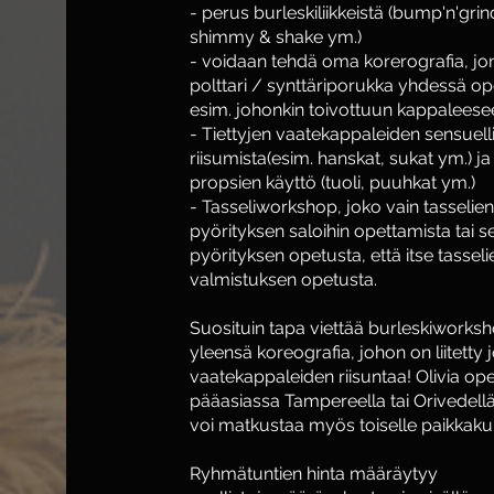
- perus burleskiliikkeistä (bump'n'grin
shimmy & shake ym.)
- voidaan tehdä oma korerografia, jo
polttari / synttäriporukka yhdessä op
esim. johonkin toivottuun kappaleese
- Tiettyjen vaatekappaleiden sensuell
riisumista(esim. hanskat, sukat ym.) ja
propsien käyttö (tuoli, puuhkat ym.)
- Tasseliworkshop, joko vain tasselien
pyörityksen saloihin opettamista tai s
pyörityksen opetusta, että itse tasseli
valmistuksen opetusta.
Suosituin tapa viettää burleskiworks
yleensä koreografia, johon on liitetty j
vaatekappaleiden riisuntaa! Olivia op
pääasiassa Tampereella tai Orivedell
voi matkustaa myös toiselle paikkaku
Ryhmätuntien hinta määräytyy