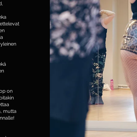
d,
nka
ettelevat
en
ia
 yleinen
ekä
en
hop on
oitakin
ettaa
ä, mutta
nnalle!