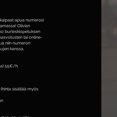
a kaipaat apua numerosi
tamassa! Olivian
joko burleskiopetuksen
asvotusten tai online-
ua niin numeron
sujen kanssa,
va) 55€/h
(hinta sisältää myös
an