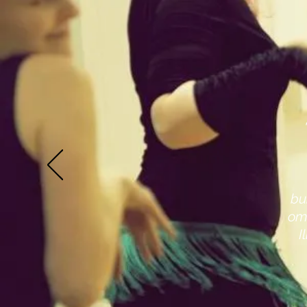
bu
oma
I