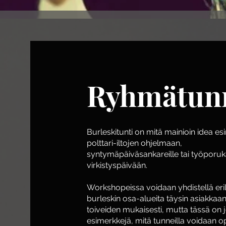
Ryhmätun
Burleskitunti on mitä mainioin idea es
polttari-iltojen ohjelmaan,
syntymäpäiväsankareille tai työporu
virkistyspäivään.
Workshopeissa voidaan yhdistellä eril
burleskin osa-alueita täysin asiakkaa
toiveiden mukaisesti, mutta tässä on j
esimerkkejä, mitä tunneilla voidaan o