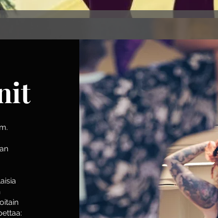
nit
im.
kan
aisia
n
oitain
pettaa: