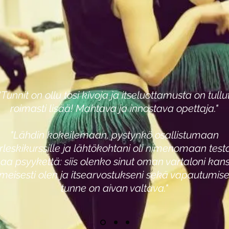
"Tunnit on ollu tosi kivoja ja itseluottamusta on tullu
roimasti lisää! Mahtava ja innostava opettaja."
"Lähdin kokeilemaan, pystynkö osallistumaan
rleskikurssille ja lähtökohtani oli nimenomaan test
a psyykettä: siis olenko sinut oman vartaloni kan
lmeisesti olen ja itsearvostukseni sekä vapautumis
tunne on aivan valtava."