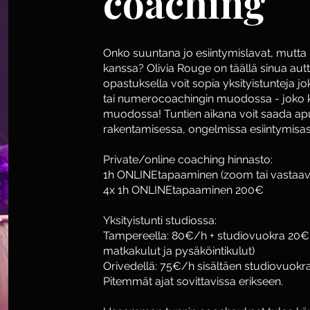
coaching
Onko suuntana jo esiintymislavat, mutt
kanssa? Olivia Rouge on täällä sinua aut
opastuksella voit sopia yksityistunteja 
tai numerocoachingin muodossa - joko k
muodossa! Tuntien aikana voit saada ap
rakentamisessa, ongelmissa esiintymisa
Private/online coaching hinnasto:
1h ONLINEtapaaminen (zoom tai vastaa
4x 1h ONLINEtapaaminen 200€
Yksityistunti studiossa:
Tampereella: 80€/h + studiovuokra 20€ 
matkakulut ja pysäköintikulut)
Orivedellä: 75€/h sisältäen studiovuokr
Pitemmät ajat sovittavissa erikseen.