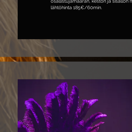
osallistujamäärän, keston ja sisällön
lähtöhinta 185€/60min.