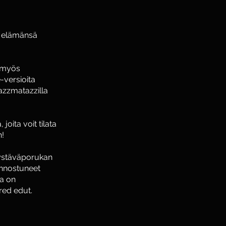
n elämänsä
a myös
-versioita
Razzmatazzilla
joita voit tilata
n!
n ystäväporukan
iinnostuneet
ja on
red edut.