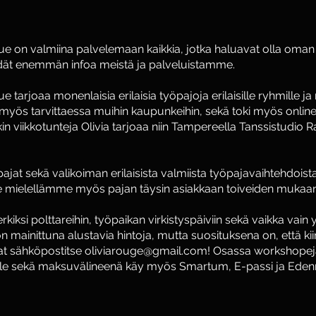
ue on valmiina palvelemaan kaikkia, jotka haluavat olla oma
löydät enemmän infoa meistä ja palveluistamme.
 tarjoaa monenlaisia erilaisia työpajoja erilaisille ryhmille j
a myös tarvittaessa muihin kaupunkeihin, sekä toki myös online
in viikkotunteja Olivia tarjoaa niin Tampereella Tanssistudio 
ajat sekä valikoiman erilaisista valmiista työpajavaihtehdoista, 
e mielellämme myös pajan täysin asiakkaan toiveiden mukaa
rkiksi polttareihin, työpaikan virkistyspäiviin sekä vaikka vai
on mainittuna alustavia hintoja, mutta suosituksena on, että k
nnat sähköpostitse oliviarouge@gmail.com! Osassa workshope
lle sekä maksuvälineenä käy myös Smartum, E-passi ja Eden