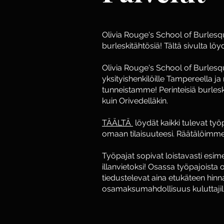
Olivia Rouge's School of Burlesq
burleskitähtösiä! Tältä sivulta 
Olivia Rouge's School of Burlesque
yksityishenkilöille Tampereella j
tunneistamme! Perinteisiä burlesk
kuin Orivedelläkin.
TÄÄLTÄ
löydät kaikki tulevat työp
omaan tilaisuuteesi. Räätälöimm
Työpajat sopivat loistavasti esime
illanvietoksi! Osassa työpajoista 
tiedustelevat aina etukäteen hi
osamaksumahdollisuus kuluttaji