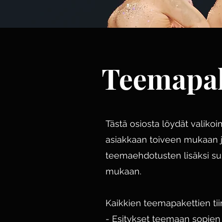
Teemapak
Tästä osiosta löydät valiko
asiakkaan toiveen mukaan j
teemaehdotusten lisäksi s
mukaan.
Kaikkien teemapakettien tii
- Esitykset teemaan sopien e