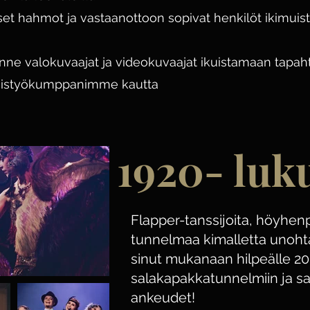
iset hahmot ja vastaanottoon sopivat henkilöt ikimui
anne valokuvaajat ja videokuvaajat ikuistamaan tapa
teistyökumppanimme kautta
1920- luk
Flapper-tanssijoita, höyhen
tunnelmaa kimalletta unoht
sinut mukanaan hilpeälle 20-
salakapakkatunnelmiin ja s
ankeudet!