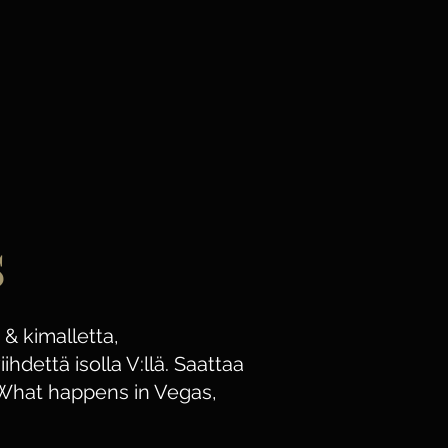
s
 & kimalletta,
viihdettä isolla V:llä. Saattaa
! What happens in Vegas,