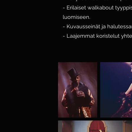
- Erilaiset walkabout tyypp
luomiseen.
- Kuvausseinät ja halutess
- Laajemmat koristelut yh