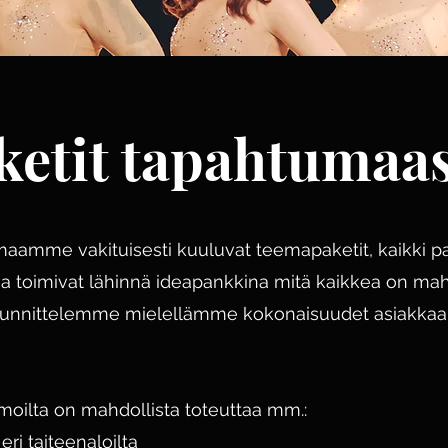
etit tapahtumaas
imaamme vakituisesti kuuluvat teemapaketit, kaikki pak
a toimivat lähinnä ideapankkina mitä kaikkea on mahd
uunnittelemme mielellämme kokonaisuudet asiakka
moilta on mahdollista toteuttaa mm.:
ri taiteenaloilta