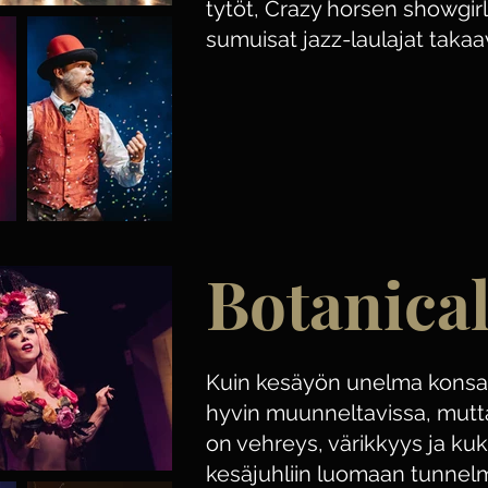
tytöt, Crazy horsen showgirlit
sumuisat jazz-laulajat taka
Botanica
Kuin kesäyön unelma konsa
hyvin muunneltavissa, mutta
on vehreys, värikkyys ja kuk
kesäjuhliin luomaan tunnel