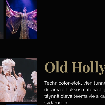
Old Holl
Technicolor-elokuvien tunn
draamaa! Luksusmateriaalej
täynnä oleva teema vie aik
sydämeen.