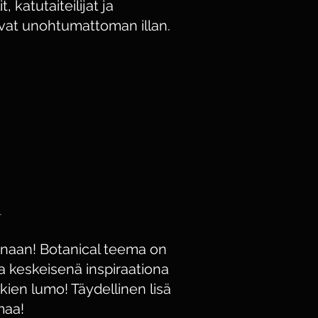
, katutaiteilijat ja
avat unohtumattoman illan.
l
naan! Botanical teema on
 keskeisenä inspiraationa
kien lumo! Täydellinen lisä
maa!