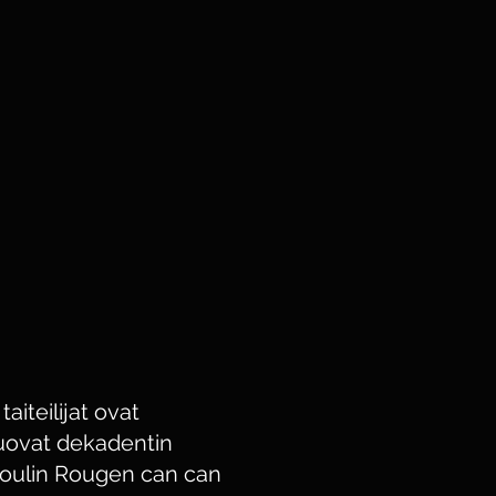
iteilijat ovat
luovat dekadentin
oulin Rougen can can