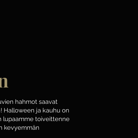
n
kuvien hahmot saavat
yn! Halloween ja kauhu on
n lupaamme toiveittenne
an kevyemmän