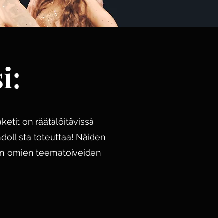
i:
etit on räätälöitävissä
ollista toteuttaa! Näiden
an omien teematoiveiden