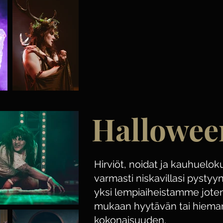
Hallowee
Hirviöt, noidat ja kauhuelo
varmasti niskavillasi pysty
yksi lempiaiheistamme jote
mukaan hyytävän tai hiem
kokonaisuuden.