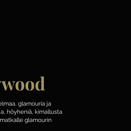
ywood
elmaa, glamouria ja
a, höyheniä, kimallusta
amatkalle glamourin