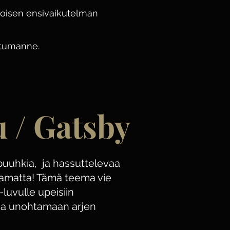
stoisen ensivaikutelman
htumanne.
u / Gatsby
puuhkia, ja hassuttelevaa
amatta! Tämä teema vie
luvulle upeisiin
aa unohtamaan arjen