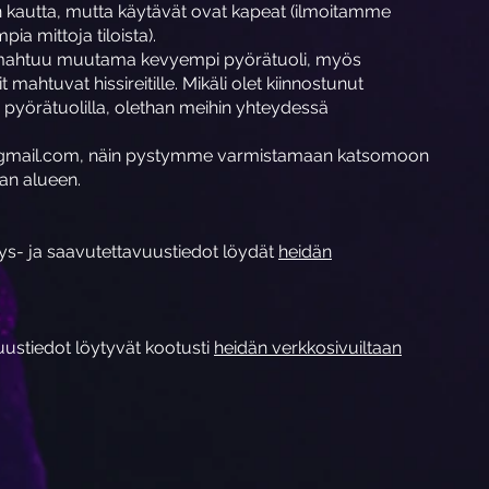
ön kautta, mutta käytävät ovat kapeat (ilmoitamme
a mittoja tiloista).
 mahtuu muutama kevyempi pyörätuoli, myös
ahtuvat hissireitille. Mikäli olet kiinnostunut
pyörätuolilla, olethan meihin yhteydessä
@gmail.com, näin pystymme varmistamaan katsomoon
van alueen.
s- ja saavutettavuustiedot löydät
heidän
ustiedot löytyvät kootusti
heidän verkkosivuiltaan