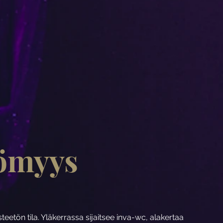
tömyys
steetön tila. Yläkerrassa sijaitsee inva-wc, alakertaa