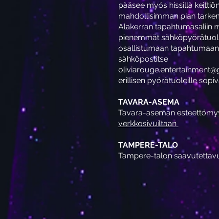
pääsee myös hissillä keitti
mahdollisimman pian tarkempi
Alakerran tapahtumasaliin
pienemmät sähköpyörätuolit m
osallistumaan tapahtumaan 
sähköpostitse
oliviarouge.entertainment
erillisen pyörätuoleille sopi
TAVARA-ASEMA
Tavara-aseman esteettömyy
verkkosivuiltaan
TAMPERE-TALO
Tampere-talon saavutettavu