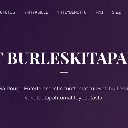
IOPETUS
YRITYKSILLE
YHTEYDENOTTO
FAQ
Shop
T BURLESKITAP
via Rouge Entertainmentin tuottamat tulevat burleski
varieteetapahtumat löydät tästä.