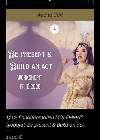
Add to Cart
17.10. Ennakkomaksu MOLEMMAT
työpajat: Be present & Build an act
Price
15,00 €