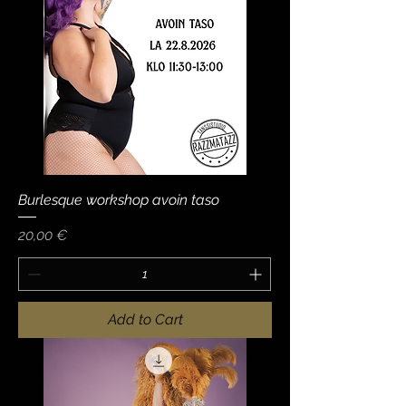
Burlesque workshop avoin taso
Price
20,00 €
Add to Cart