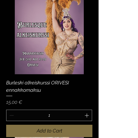
Burleski alkeiskurssi ORIVESI
ennakkomaksu
Price
15,00 €
Add to Cart