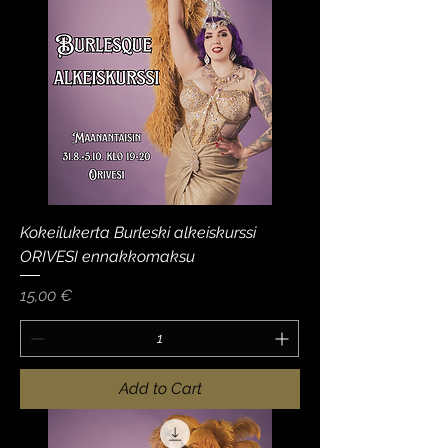
Kokeilukerta Burleski alkeiskurssi
ORIVESI ennakkomaksu
Price
15,00 €
Add to Cart