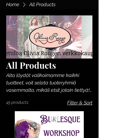
Home
All Products
All Products
Alta löydät valikoimamme kaikki
tuotteet, voit selata tuoteryhmiä
vasemmalta, mikäli etsit jotain tiettyä!
Ongelmatilanteissa, olethan
45 products
Filter & Sort
yhteydessä: oliviarouge@gmail.com