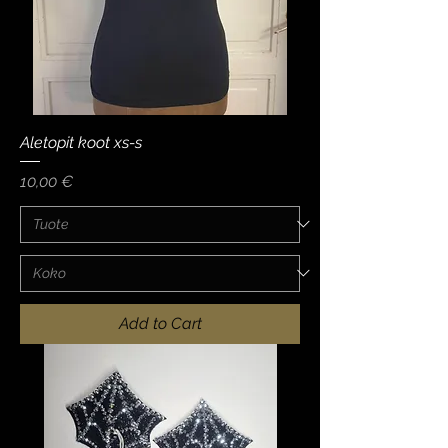
Aletopit koot xs-s
Price
10,00 €
Add to Cart