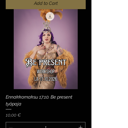
Add to Cart
Ennakkomaksu 17.10. Be present
työpaja
Price
10,00 €