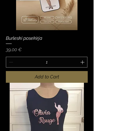
Burleski posekirja
Price
39,00 €
Add to Cart