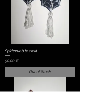
Spiderweb tasselit
Price
50,00 €
Out of Stock