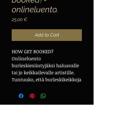
onlineluento.
Price
25,00 €
Add to Cart
HOW GET BOOKED?
Onlineluento
burleskiesiintyjäksi haluavalle
tai jo keikkailevalle artistille.
Tuntuuko, että burleskikeikkoja
ei irtoa? Haluaisitko viedä
oman esiintymisesi
seuraavalle tasolle? Tällä
luennolla Olivia kertoo omiin
kokemuksiin pohjaten
burleskin
ammattimaisemmasta