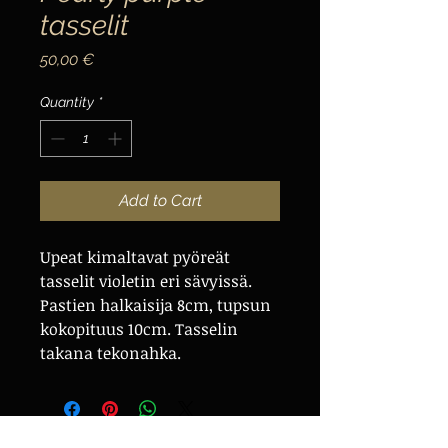
tasselit
Price
50,00 €
Quantity
*
Add to Cart
Upeat kimaltavat pyöreät
tasselit violetin eri sävyissä.
Pastien halkaisija 8cm, tupsun
kokopituus 10cm. Tasselin
takana tekonahka.
Voit myös tilata Olivialta
mittatilaustasselit! Ole